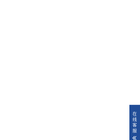
在
线
客
服