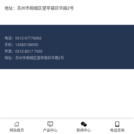
地址：苏州市相城区望亭镇巨华路2号
电话：0512-67776662
手机：13382108555
传真：0512-8217 7055
地址：苏州市相城区望亭镇巨华路2号
网站首页
产品中心
新闻中心
电话咨询